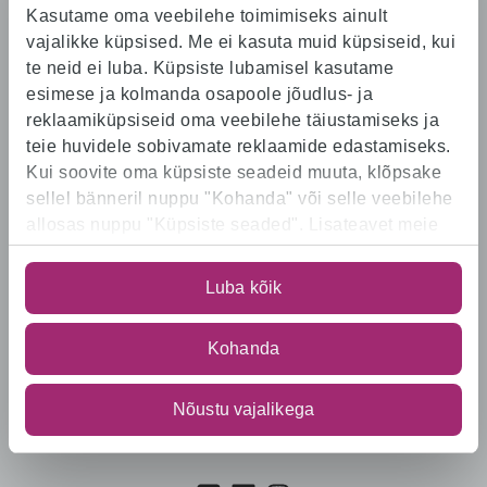
Kasutame oma veebilehe toimimiseks ainult
Karjäärisait
vajalikke küpsised. Me ei kasuta muid küpsiseid, kui
te neid ei luba. Küpsiste lubamisel kasutame
Algus
Osakonnad
esimese ja kolmanda osapoole jõudlus- ja
Töökohad
reklaamiküpsiseid oma veebilehe täiustamiseks ja
Rimi saadikud
teie huvidele sobivamate reklaamide edastamiseks.
Postitused
Kui soovite oma küpsiste seadeid muuta, klõpsake
Andmed ja privaatsus
sellel bänneril nuppu "Kohanda" või selle veebilehe
allosas nuppu "Küpsiste seaded". Lisateavet meie
Osakonnad
kasutatavate küpsiste kohta
leiate
https://www.rimi.ee/privaatsuspoliitika/kasutaja/ku
Luba kõik
Logistikakeskus
Kauplused
E-pood
Kohanda
Kontor
Keskköök
Nõustu vajalikega
Praktika