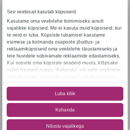
See veebisait kasutab küpsiseid
Kasutame oma veebilehe toimimiseks ainult
vajalikke küpsised. Me ei kasuta muid küpsiseid, kui
te neid ei luba. Küpsiste lubamisel kasutame
Karjäärisait
esimese ja kolmanda osapoole jõudlus- ja
reklaamiküpsiseid oma veebilehe täiustamiseks ja
Algus
teie huvidele sobivamate reklaamide edastamiseks.
Osakonnad
Kui soovite oma küpsiste seadeid muuta, klõpsake
Töökohad
sellel bänneril nuppu "Kohanda" või selle veebilehe
Rimi saadikud
Postitused
allosas nuppu "Küpsiste seaded". Lisateavet meie
Andmed ja privaatsus
kasutatavate küpsiste kohta
leiate
https://www.rimi.ee/privaatsuspoliitika/kasutaja/ku
Luba kõik
Osakonnad
Kohanda
Logistikakeskus
Kauplused
E-pood
Nõustu vajalikega