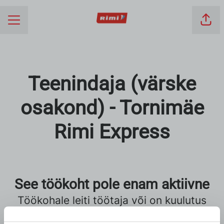
Jaga
KARJÄÄRIMENÜÜ
Teenindaja (värske
osakond) - Tornimäe
Rimi Express
See töökoht pole enam aktiivne
Töökohale leiti töötaja või on kuulutus
aegunud.