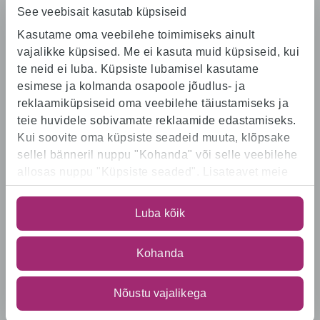
See veebisait kasutab küpsiseid
Kasutame oma veebilehe toimimiseks ainult
vajalikke küpsised. Me ei kasuta muid küpsiseid, kui
Karjäärisait
te neid ei luba. Küpsiste lubamisel kasutame
esimese ja kolmanda osapoole jõudlus- ja
Algus
reklaamiküpsiseid oma veebilehe täiustamiseks ja
Osakonnad
teie huvidele sobivamate reklaamide edastamiseks.
Töökohad
Kui soovite oma küpsiste seadeid muuta, klõpsake
Rimi saadikud
Postitused
sellel bänneril nuppu "Kohanda" või selle veebilehe
Andmed ja privaatsus
allosas nuppu "Küpsiste seaded". Lisateavet meie
kasutatavate küpsiste kohta
leiate
https://www.rimi.ee/privaatsuspoliitika/kasutaja/ku
Osakonnad
Luba kõik
Logistikakeskus
Kohanda
Kauplused
E-pood
Kontor
Nõustu vajalikega
Keskköök