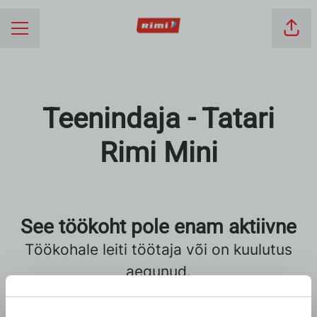
Jaga
KARJÄÄRIMENÜÜ
Teenindaja - Tatari
Rimi Mini
See töökoht pole enam aktiivne
Töökohale leiti töötaja või on kuulutus
aegunud.